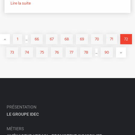
Lire la suite
«
1
...
66
67
68
69
70
71
72
73
74
75
76
77
78
...
90
»
PRÉSENTATION
LE GROUPE IDEC
MÉTIERS