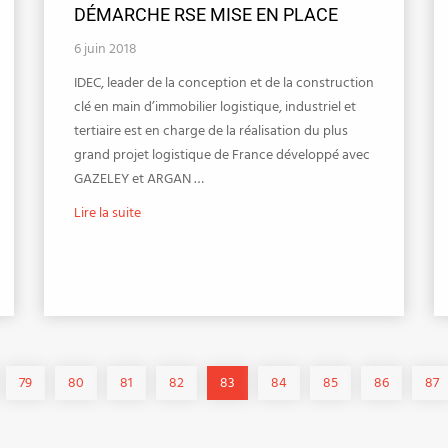
DÉMARCHE RSE MISE EN PLACE
6 juin 2018
IDEC, leader de la conception et de la construction
clé en main d’immobilier logistique, industriel et
tertiaire est en charge de la réalisation du plus
grand projet logistique de France développé avec
GAZELEY et ARGAN …
Lire la suite
79
80
81
82
83
84
85
86
87