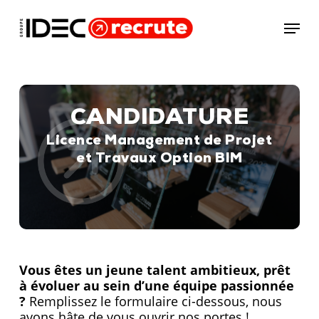
Skip
Menu
to
main
content
CANDIDATURE
Licence Management de Projet
et Travaux Option BIM
Vous êtes un jeune talent ambitieux, prêt
à évoluer au sein d’une équipe passionnée
?
Remplissez le formulaire ci-dessous, nous
avons hâte de vous ouvrir nos portes !