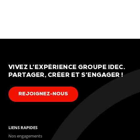
VIVEZ
L’EXPÉRIENCE
GROUPE
IDEC.
PARTAGER,
CRÉER
ET
S’ENGAGER
!
R
E
J
O
I
G
N
E
Z
-
N
O
U
S
LIENS RAPIDES
Nos engagements