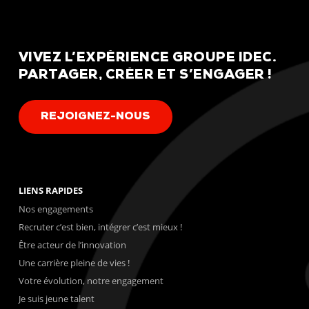
VIVEZ
L’EXPÉRIENCE
GROUPE
IDEC.
PARTAGER,
CRÉER
ET
S’ENGAGER
!
R
E
J
O
I
G
N
E
Z
-
N
O
U
S
LIENS RAPIDES
Nos engagements
Recruter c’est bien, intégrer c’est mieux !
Être acteur de l’innovation
Une carrière pleine de vies !
Votre évolution, notre engagement
Je suis jeune talent