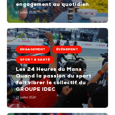
au
engagement au quotidien
quotidien
21 juillet 2026
Les
24
ENGAGEMENT
ÉVÈNEMENT
Heures
du
SPORT & SANTÉ
Mans
Les 24 Heures du Mans :
:
Quand la passion du sport
Quand
fait vibrer le collectif du
la
GROUPE IDEC
passion
du
21 juillet 2026
sport
fait