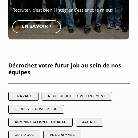
Recruter, c’est bien ! Intégrer c’est encore mieux !
E
N
S
A
V
O
I
R
+
Décrochez votre futur job au sein de nos
équipes
TRAVAUX
RECHERCHE ET DÉVELOPPEMENT
ÉTUDES ET CONCEPTION
ADMINISTRATION ET FINANCE
ACHATS
JURIDIQUE
PROGRAMMES