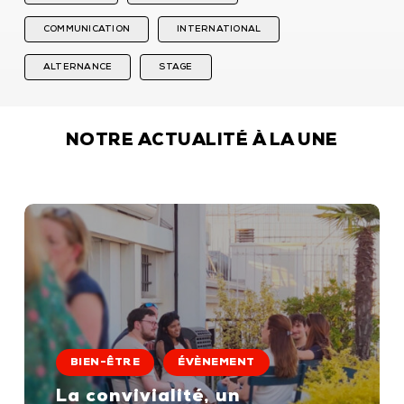
COMMUNICATION
INTERNATIONAL
ALTERNANCE
STAGE
NOTRE ACTUALITÉ À LA UNE
La
convivialité,
BIEN-ÊTRE
ÉVÈNEMENT
un
engagement
La convivialité, un