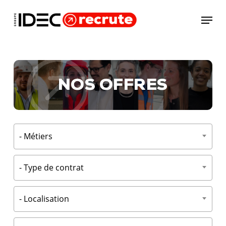
Skip
Menu
to
main
content
NOS OFFRES
- Métiers
- Type de contrat
- Localisation