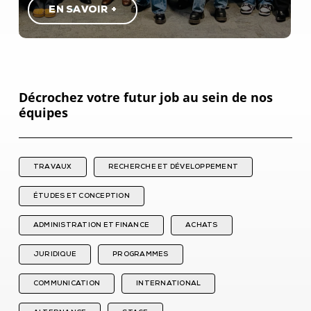
E
N
S
A
V
O
I
R
+
Décrochez votre futur job au sein de nos
équipes
TRAVAUX
RECHERCHE ET DÉVELOPPEMENT
ÉTUDES ET CONCEPTION
ADMINISTRATION ET FINANCE
ACHATS
JURIDIQUE
PROGRAMMES
COMMUNICATION
INTERNATIONAL