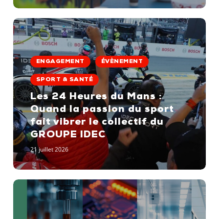
Les
24
ENGAGEMENT
ÉVÈNEMENT
Heures
du
SPORT & SANTÉ
Mans
Les 24 Heures du Mans :
:
Quand la passion du sport
Quand
fait vibrer le collectif du
la
GROUPE IDEC
passion
21 juillet 2026
du
sport
fait
vibrer
le
collectif