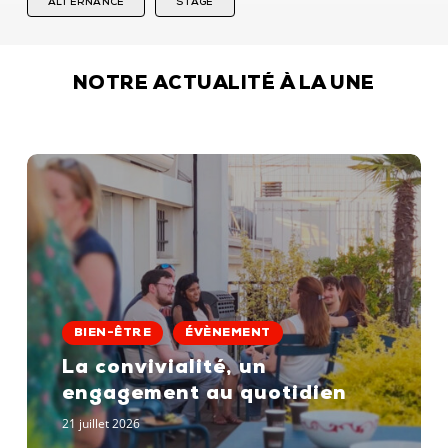
ALTERNANCE
STAGE
NOTRE ACTUALITÉ À LA UNE
La
convivialité,
BIEN-ÊTRE
ÉVÈNEMENT
un
La convivialité, un
engagement
au
engagement au quotidien
quotidien
21 juillet 2026