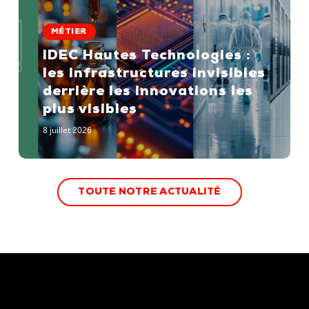
IDEC
du
Hautes
GROUPE
MÉTIER
Technologies
IDEC
IDEC Hautes Technologies :
:
les
les infrastructures invisibles
infrastructures
derrière les innovations les
invisibles
plus visibles
derrière
8 juillet 2026
les
innovations
les
T
O
U
T
E
N
O
T
R
E
A
C
T
U
A
L
I
T
É
plus
visibles