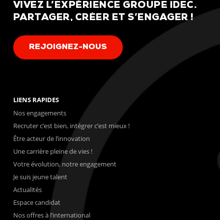
VIVEZ
L’EXPÉRIENCE
GROUPE
IDEC.
PARTAGER,
CRÉER
ET
S’ENGAGER
!
R
E
J
O
I
G
N
E
Z
-
N
O
U
S
LIENS RAPIDES
Nos engagements
Recruter c’est bien, intégrer c’est mieux !
Être acteur de l’innovation
Une carrière pleine de vies !
Votre évolution, notre engagement
Je suis jeune talent
Actualités
Espace candidat
Nos offres à l’international