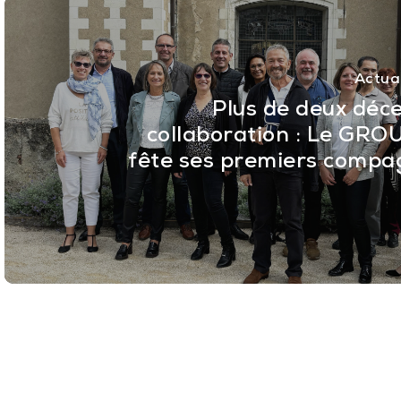
Actual
Plus de deux déc
collaboration : Le GR
fête ses premiers compa