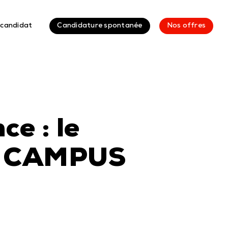
 candidat
C
a
n
d
i
d
a
t
u
r
e
s
p
o
n
t
a
n
é
e
N
o
s
o
f
f
r
e
s
e : le
n CAMPUS