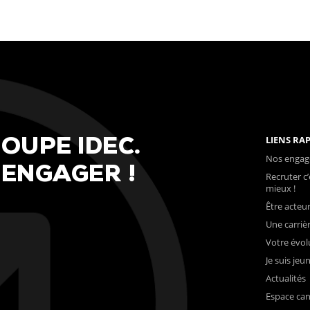
LIENS RA
ROUPE
IDEC.
Nos enga
’ENGAGER
!
Recruter c’
mieux !
Être acteur
Une carrièr
Votre évo
Je suis jeu
Actualités
Espace ca