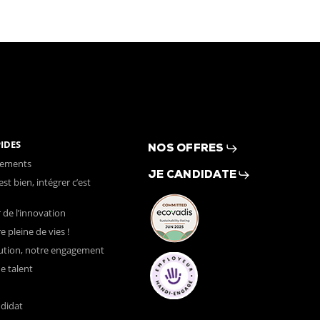
PIDES
NOS OFFRES
gements
JE CANDIDATE
est bien, intégrer c’est
 de l’innovation
e pleine de vies !
lution, notre engagement
ne talent
ndidat