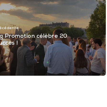
récédente
g Promotion célèbre 20
uccès !