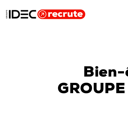
Skip
to
main
content
Bien-
GROUPE 