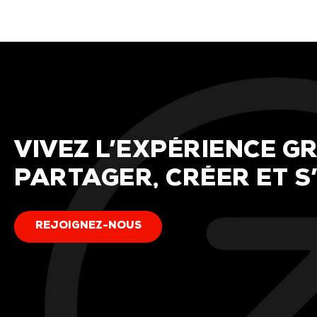
VIVEZ
L’EXPÉRIENCE
G
PARTAGER,
CRÉER
ET
S
R
E
J
O
I
G
N
E
Z
-
N
O
U
S