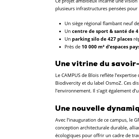
Ce projet ambitieux incarne une vision 
plusieurs infrastructures pensées pour o
Un siège régional flambant neuf d
Un
centre de sport & santé de 4
Un
parking silo de 427 places
rép
Près de
10 000 m² d’espaces pay
Une vitrine du savoi
Le CAMPUS de Blois reflète l’expertise
Biodivercity et du label OsmoZ. Ces di
l’environnement. Il s’agit également d
Une nouvelle dynami
Avec l’inauguration de ce campus, le GR
conception architecturale durable, alli
écologiques pour offrir un cadre de trav