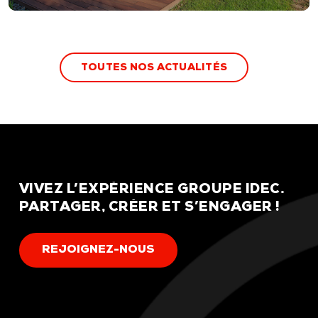
T
O
U
T
E
S
N
O
S
A
C
T
U
A
L
I
T
É
S
VIVEZ
L’EXPÉRIENCE
GROUPE
IDEC.
PARTAGER,
CRÉER
ET
S’ENGAGER
!
R
E
J
O
I
G
N
E
Z
-
N
O
U
S