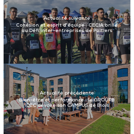
Actualité suivante
Cohésion et esprit d'équipe : CECIA brille
au Défi inter-entreprises de Poitiers
Actualité précédente
Bien-être et performance : le GROUPE
IDEC dévoile son CAMPUS de Blois