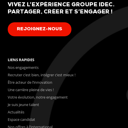
VIVEZ
L’EXPÉRIENCE
GROUPE
IDEC.
PARTAGER,
CRÉER
ET
S’ENGAGER
!
R
E
J
O
I
G
N
E
Z
-
N
O
U
S
LIENS RAPIDES
Nos engagements
Recruter c’est bien, intégrer c’est mieux !
Être acteur de l’innovation
Une carrière pleine de vies !
Votre évolution, notre engagement
Je suis jeune talent
Actualités
Espace candidat
Nos offres à l’international