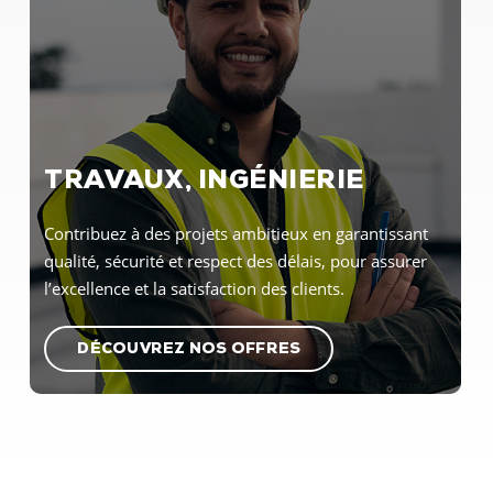
TRAVAUX, INGÉNIERIE
Contribuez à des projets ambitieux en garantissant
qualité, sécurité et respect des délais, pour assurer
l’excellence et la satisfaction des clients.
D
É
C
O
U
V
R
E
Z
N
O
S
O
F
F
R
E
S