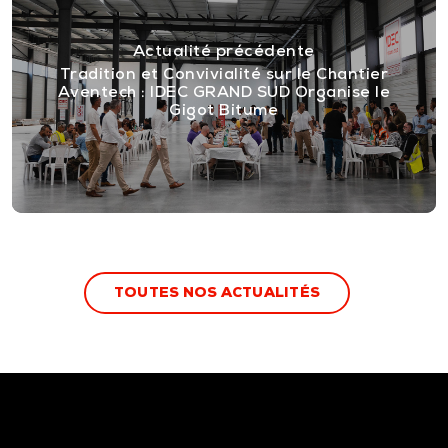
Actualité précédente
Tradition et Convivialité sur le Chantier
Aventech : IDEC GRAND SUD Organise le
Gigot Bitume
T
O
U
T
E
S
N
O
S
A
C
T
U
A
L
I
T
É
S