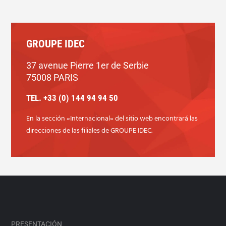
GROUPE IDEC
37 avenue Pierre 1er de Serbie
75008 PARIS
TEL. +33 (0) 144 94 94 50
En la sección «Internacional» del sitio web encontrará las
direcciones de las filiales de GROUPE IDEC.
PRESENTACIÓN