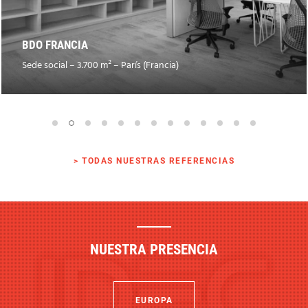
NATURA’LUB
Parque logístico y de actividades – 20.000 MWh/año – Cavaillon
(Francia)
> TODAS NUESTRAS REFERENCIAS
NUESTRA PRESENCIA
EUROPA