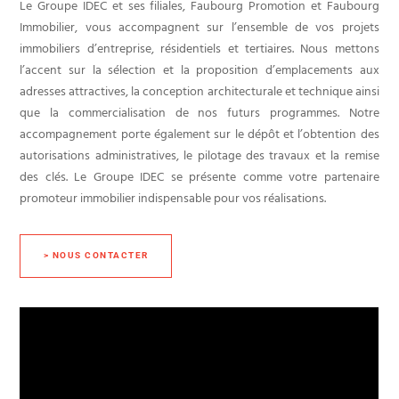
Le Groupe IDEC et ses filiales, Faubourg Promotion et Faubourg
Immobilier, vous accompagnent sur l’ensemble de vos projets
immobiliers d’entreprise, résidentiels et tertiaires. Nous mettons
l’accent sur la sélection et la proposition d’emplacements aux
adresses attractives, la conception architecturale et technique ainsi
que la commercialisation de nos futurs programmes. Notre
accompagnement porte également sur le dépôt et l’obtention des
autorisations administratives, le pilotage des travaux et la remise
des clés. Le Groupe IDEC se présente comme votre partenaire
promoteur immobilier indispensable pour vos réalisations.
> NOUS CONTACTER