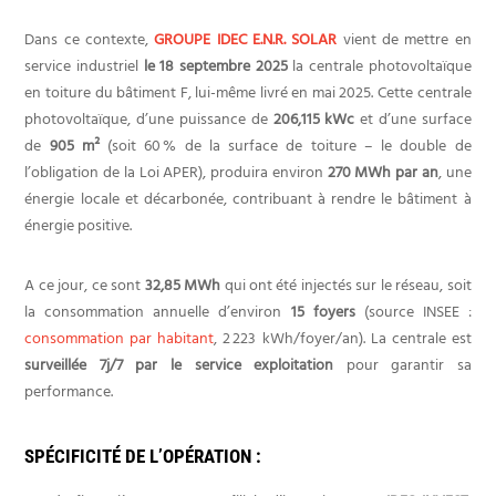
Dans ce contexte,
GROUPE IDEC E.N.R. SOLAR
vient de mettre en
service industriel
le 18 septembre 2025
la centrale photovoltaïque
en toiture du bâtiment F, lui-même livré en mai 2025. Cette centrale
photovoltaïque, d’une puissance de
206,115 kWc
et d’une surface
de
905 m²
(soit 60 % de la surface de toiture – le double de
l’obligation de la Loi APER), produira environ
270 MWh par an
, une
énergie locale et décarbonée, contribuant à rendre le bâtiment à
énergie positive.
A ce jour, ce sont
32,85 MWh
qui ont été injectés sur le réseau, soit
la consommation annuelle d’environ
15 foyers
(source INSEE :
consommation par habitant
, 2 223 kWh/foyer/an). La centrale est
surveillée 7j/7 par le service exploitation
pour garantir sa
performance.
SPÉCIFICITÉ DE L’OPÉRATION :