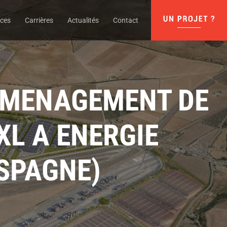
nces
Carrières
Actualités
Contact
’AMENAGEMENT DE
XL A ENERGIE
ESPAGNE)