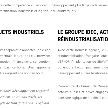
re cette compétence au service du développement plus large de la vallée 
iversification industrielle et logistique du dunkerquois.
JETS INDUSTRIELS
LE GROUPE IDEC, A
RÉINDUSTRIALISATI
ires capables d’apporter une vision
Avec cette nouvelle agence, le G
ementale, le Groupe IDEC intervient
réindustrialisation française. A
omotion, financement, conception,
VERKOR, l’implantation de GRAVITH
ues bas carbone. Une approche
ou encore l’accompagnement de 
plus exigeants de bout en bout.
développement sur les territoires e
L’ouverture du bureau de Dunker
ns notre développement régional.
acteurs publics et privés engagé
acement les industriels, les
dans une logique de proximité et d’
ojets de transformation. » Sylvain