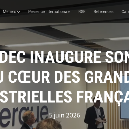
Métiers
Présence internationale
RSE
Références
Carr
IDEC INAUGURE SO
U CŒUR DES GRAN
STRIELLES FRANÇ
5 juin 2026