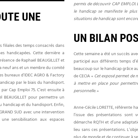
permis de découvrir CAP EMPLOI. El
le handicap se manifeste le plus
UTE UNE
situations de handicap sont encore
UN BILAN POS
s filiales des temps consacrés dans
es handicapées. Cette dernière a
Cette semaine a été un succès avec
présence de Raphaël BEAUGILLET et
participé aux différents temps d’
y a neuf ans et un membre du comité
beaucoup sur le handicap grâce au
 les bureaux d’IDEC AGRO & Factory
de CECIA «
Cet exposé permet de n
handicap par le biais du handisport.
à mettre en place pour permettr
 par Cap Emploi 75. C’est ensuite à
personnelle.
»
aël BEAUGILLET pour permettre un
u handicap et du handisport. Enfin,
Anne-Cécile LORETTE, référente ha
C GRAND SUD avec une intervention
l’issue des présentations sont 
une sensibilisation aux espaces
démarche RQTH et d’une adaptation 
lieu sans ces présentations. L’obj
plus de monde et de continuer à sen