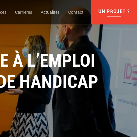
nces
Carrières
Actualités
Contact
E À L’EMPLOI
 DE HANDICAP