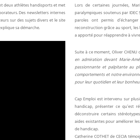
t deux athlètes handisports et met
Lors de certaines journées, Ma
aborateurs. Des newsletters internes
paralympiques soutenus par IDEC 
rs sur des sujets divers et le site
paroles ont permis d’échanger 
explique sa démarche.
reconstruction grâce au sport, les 
a apporté pour réapprendre à vivre
Suite à ce moment, Oliver CHENU d
en admiration devant Marie-Amél
passionnante et palpitante au p
comportements et notre environnem
pour leur quotidien et leur bonheur
Cap Emploi est intervenu sur plusi
handicap, présenter ce qu’est r
déconstruire certains stéréotype
aides existantes pour améliorer les 
de handicap.
Catherine COTHET de CECIA témoign