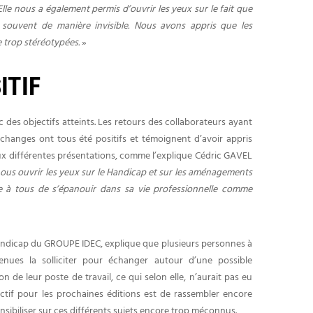
le nous a également permis d’ouvrir les yeux sur le fait que
 souvent de manière invisible. Nous avons appris que les
 trop stéréotypées.
»
ITIF
 des objectifs atteints. Les retours des collaborateurs ayant
échanges ont tous été positifs et témoignent d’avoir appris
x différentes présentations, comme l’explique Cédric GAVEL
ous ouvrir les yeux sur le Handicap et sur les aménagements
e à tous de s’épanouir dans sa vie professionnelle comme
ndicap du GROUPE IDEC, explique que plusieurs personnes à
venues la solliciter pour échanger autour d’une possible
de leur poste de travail, ce qui selon elle, n’aurait pas eu
ectif pour les prochaines éditions est de rassembler encore
sibiliser sur ces différents sujets encore trop méconnus.