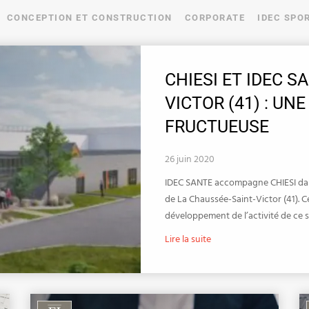
CONCEPTION ET CONSTRUCTION
CORPORATE
IDEC SPO
CHIESI ET IDEC S
VICTOR (41) : UN
FRUCTUEUSE
26 juin 2020
IDEC SANTE accompagne CHIESI dans
de La Chaussée-Saint-Victor (41). C
développement de l’activité de ce sp
Lire la suite