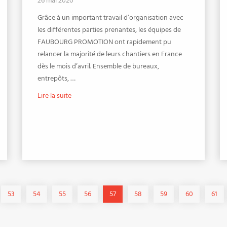
26 mai 2020
Grâce à un important travail d’organisation avec
les différentes parties prenantes, les équipes de
FAUBOURG PROMOTION ont rapidement pu
relancer la majorité de leurs chantiers en France
dès le mois d’avril. Ensemble de bureaux,
entrepôts, …
Lire la suite
53
54
55
56
57
58
59
60
61