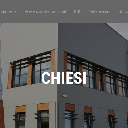
vidades
Presencia internacional
RSC
Referencias
Notic
CHIESI