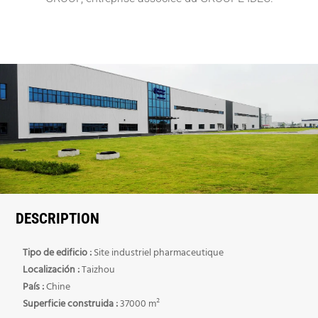
DESCRIPTION
Tipo de edificio :
Site industriel pharmaceutique
Localización :
Taizhou
País :
Chine
Superficie construida :
37000 m²