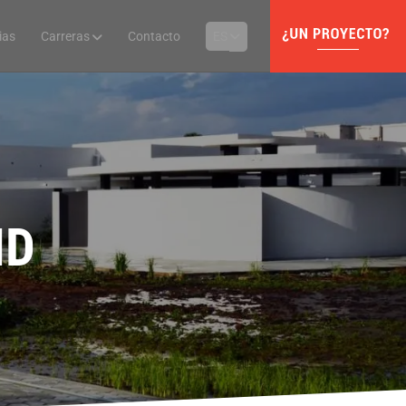
ias
Carreras
Contacto
ES
ND