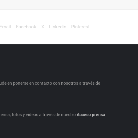
Email
Facebook
X
Linkedin
Pinterest
dude en ponerse en contacto con nosotros a través de
nsa, fotos y vídeos a través de nuestro
Acceso prensa