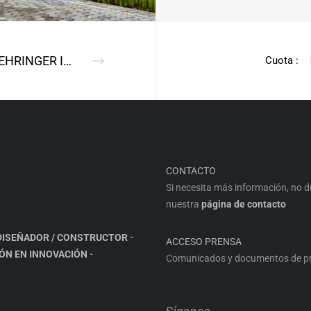
BOEHRINGER INGELHEIM VETMEDICA
Cuota :
CONTACTO
Si necesita más información, no 
nuestra
página de contacto
DISEÑADOR / CONSTRUCTOR
-
ACCESO PRENSA
IÓN EN INNOVACIÓN
-
Comunicados y documentos de pre