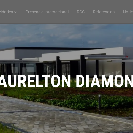
vidades
Presencia internacional
RSC
Referencias
Notic
AURELTON DIAMO